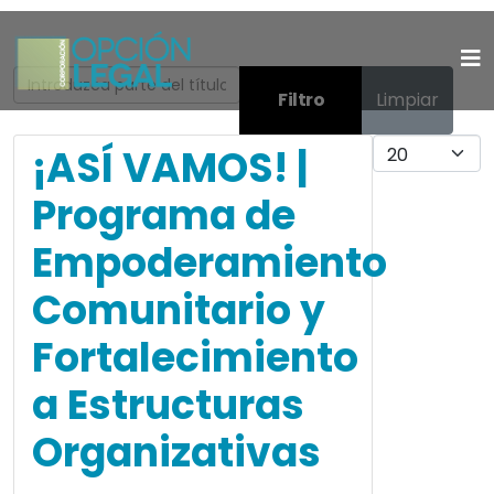
Introduzca parte del título
Filtro
Limpiar
Cantidad
¡ASÍ VAMOS! |
Programa de
Empoderamiento
Comunitario y
Fortalecimiento
a Estructuras
Organizativas