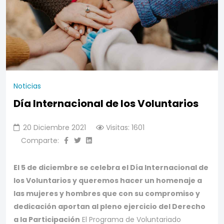
Noticias
Día Internacional de los Voluntarios
20 Diciembre 2021
Visitas: 1601
Comparte:
El 5 de diciembre se celebra el Día Internacional de
los Voluntarios y queremos hacer un homenaje a
las mujeres y hombres que con su compromiso y
dedicación aportan al pleno ejercicio del Derecho
a la Participación
El Programa de Voluntariado