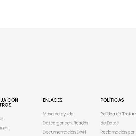
AJA CON
ENLACES
POLÍTICAS
TROS
Mesa de ayuda
Política de Trata
es
Descargar certificados
de Datos
iones
Documentación DIAN
Reclamación por