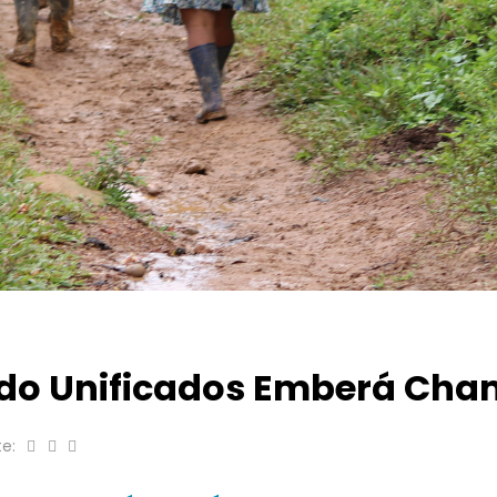
do Unificados Emberá Cha
e: