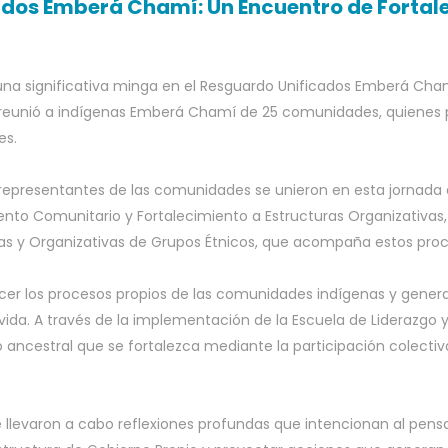
ados Emberá Chamí: Un Encuentro de Fortal
 una significativa minga en el Resguardo Unificados Emberá Cham
 reunió a indígenas Emberá Chamí de 25 comunidades, quienes 
es.
representantes de las comunidades se unieron en esta jornada de 
to Comunitario y Fortalecimiento a Estructuras Organizativas
as y Organizativas de Grupos Étnicos, que acompaña estos proc
nocer los procesos propios de las comunidades indígenas y gene
y la vida. A través de la implementación de la Escuela de Lideraz
 ancestral que se fortalezca mediante la participación colectiva,
se llevaron a cabo reflexiones profundas que intencionan al pen