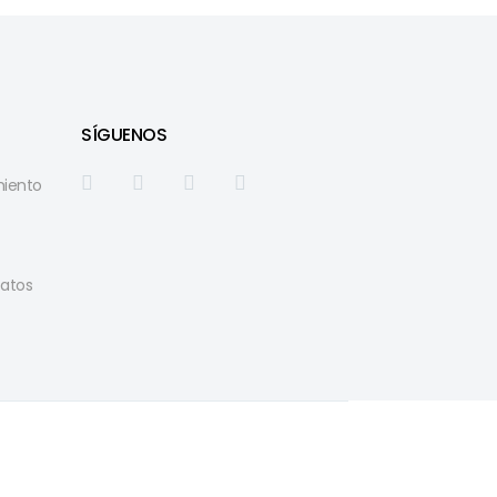
SÍGUENOS
miento
atos