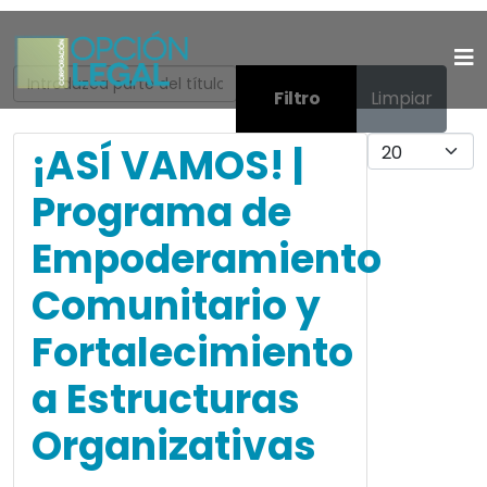
Introduzca parte del título
Filtro
Limpiar
Cantidad
¡ASÍ VAMOS! |
Programa de
Empoderamiento
Comunitario y
Fortalecimiento
a Estructuras
Organizativas